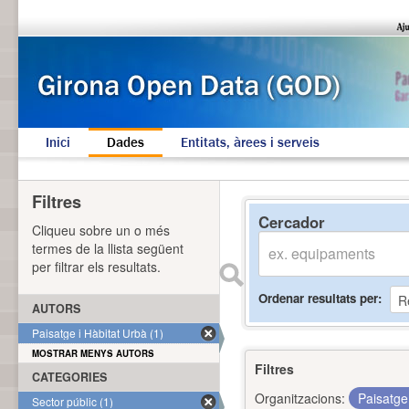
Inici
Dades
Entitats, àrees i serveis
Filtres
Cercador
Cliqueu sobre un o més
termes de la llista següent
per filtrar els resultats.
Ordenar resultats per
AUTORS
Paisatge i Hàbitat Urbà (1)
MOSTRAR MENYS AUTORS
Filtres
CATEGORIES
Organitzacions:
Paisatge
Sector públic (1)