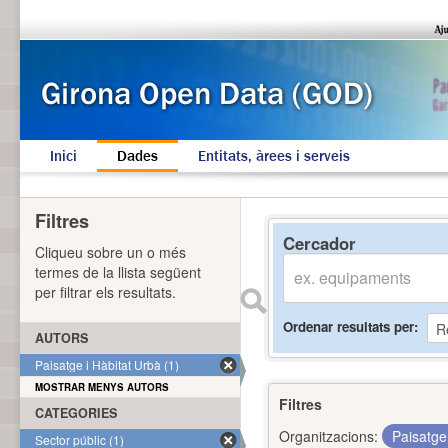
Inici
Dades
Entitats, àrees i serveis
Filtres
Cercador
Cliqueu sobre un o més
termes de la llista següent
per filtrar els resultats.
Ordenar resultats per
AUTORS
Paisatge i Hàbitat Urbà (1)
MOSTRAR MENYS AUTORS
Filtres
CATEGORIES
Organitzacions:
Paisatge
Sector públic (1)