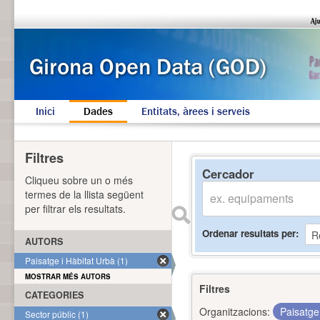
Inici
Dades
Entitats, àrees i serveis
Filtres
Cercador
Cliqueu sobre un o més
termes de la llista següent
per filtrar els resultats.
Ordenar resultats per
AUTORS
Paisatge i Hàbitat Urbà (1)
MOSTRAR MÉS AUTORS
Filtres
CATEGORIES
Organitzacions:
Paisatge
Sector públic (1)