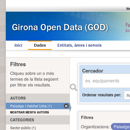
Inici
Dades
Entitats, àrees i serveis
Filtres
Cercador
Cliqueu sobre un o més
termes de la llista següent
per filtrar els resultats.
Ordenar resultats per
AUTORS
Paisatge i Hàbitat Urbà (1)
MOSTRAR MENYS AUTORS
Filtres
CATEGORIES
Organitzacions:
Paisatge
Sector públic (1)