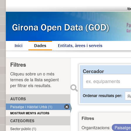
Inici
Dades
Entitats, àrees i serveis
Filtres
Cercador
Cliqueu sobre un o més
termes de la llista següent
per filtrar els resultats.
Ordenar resultats per
AUTORS
Paisatge i Hàbitat Urbà (1)
MOSTRAR MENYS AUTORS
Filtres
CATEGORIES
Organitzacions:
Paisatge
Sector públic (1)