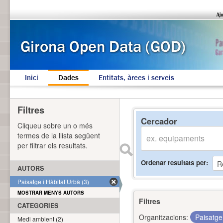
Inici
Dades
Entitats, àrees i serveis
Filtres
Cercador
Cliqueu sobre un o més
termes de la llista següent
per filtrar els resultats.
Ordenar resultats per
AUTORS
Paisatge i Hàbitat Urbà (3)
MOSTRAR MENYS AUTORS
Filtres
CATEGORIES
Organitzacions:
Paisatge
Medi ambient (2)