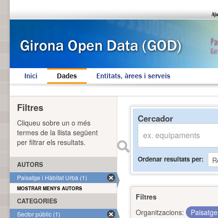
Inici
Dades
Entitats, àrees i serveis
Filtres
Cercador
Cliqueu sobre un o més
termes de la llista següent
per filtrar els resultats.
Ordenar resultats per
AUTORS
Paisatge i Hàbitat Urbà (1)
MOSTRAR MENYS AUTORS
Filtres
CATEGORIES
Organitzacions:
Paisatge
Sector públic (1)