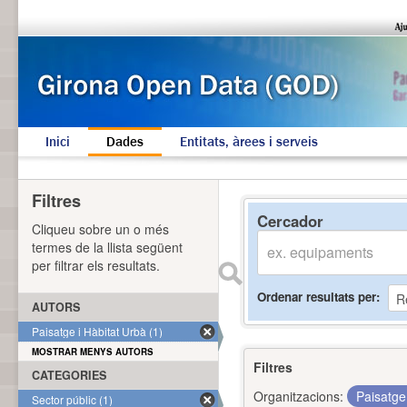
Inici
Dades
Entitats, àrees i serveis
Filtres
Cercador
Cliqueu sobre un o més
termes de la llista següent
per filtrar els resultats.
Ordenar resultats per
AUTORS
Paisatge i Hàbitat Urbà (1)
MOSTRAR MENYS AUTORS
Filtres
CATEGORIES
Organitzacions:
Paisatge
Sector públic (1)