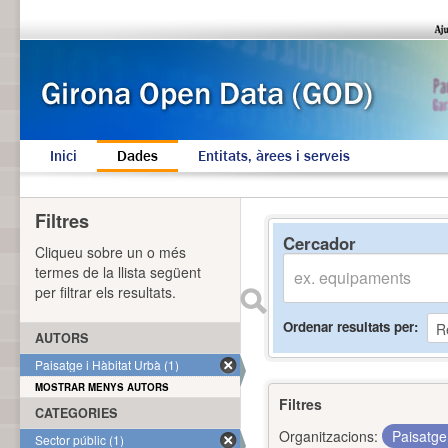
Inici
Dades
Entitats, àrees i serveis
Filtres
Cercador
Cliqueu sobre un o més
termes de la llista següent
per filtrar els resultats.
Ordenar resultats per
AUTORS
Paisatge i Hàbitat Urbà (1)
MOSTRAR MENYS AUTORS
Filtres
CATEGORIES
Organitzacions:
Paisatge
Sector públic (1)