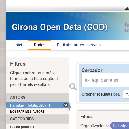
Inici
Dades
Entitats, àrees i serveis
Filtres
Cercador
Cliqueu sobre un o més
termes de la llista següent
per filtrar els resultats.
Ordenar resultats per
AUTORS
Paisatge i Hàbitat Urbà (1)
MOSTRAR MÉS AUTORS
Filtres
CATEGORIES
Organitzacions:
Paisatge
Sector públic (1)