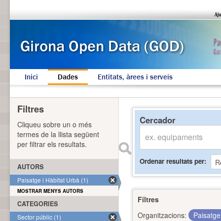
Inici
Dades
Entitats, àrees i serveis
Filtres
Cercador
Cliqueu sobre un o més
termes de la llista següent
per filtrar els resultats.
Ordenar resultats per
AUTORS
Paisatge i Hàbitat Urbà (1)
MOSTRAR MENYS AUTORS
Filtres
CATEGORIES
Organitzacions:
Paisatge
Sector públic (1)