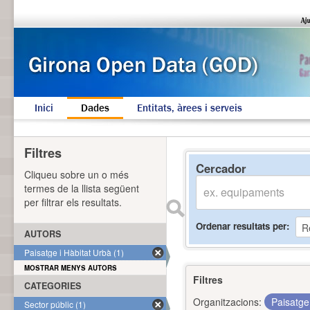
Inici
Dades
Entitats, àrees i serveis
Filtres
Cercador
Cliqueu sobre un o més
termes de la llista següent
per filtrar els resultats.
Ordenar resultats per
AUTORS
Paisatge i Hàbitat Urbà (1)
MOSTRAR MENYS AUTORS
Filtres
CATEGORIES
Organitzacions:
Paisatge
Sector públic (1)