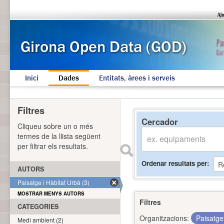
Inici
Dades
Entitats, àrees i serveis
Filtres
Cercador
Cliqueu sobre un o més
termes de la llista següent
per filtrar els resultats.
Ordenar resultats per
AUTORS
Paisatge i Hàbitat Urbà (3)
MOSTRAR MENYS AUTORS
Filtres
CATEGORIES
Organitzacions:
Paisatge
Medi ambient (2)