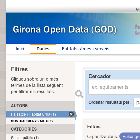
Inici
Dades
Entitats, àrees i serveis
Filtres
Cercador
Cliqueu sobre un o més
termes de la llista següent
per filtrar els resultats.
Ordenar resultats per
AUTORS
Paisatge i Hàbitat Urbà (1)
MOSTRAR MENYS AUTORS
Filtres
CATEGORIES
Organitzacions:
Paisatge
Sector públic (1)