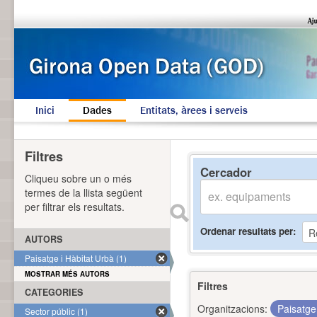
Inici
Dades
Entitats, àrees i serveis
Filtres
Cercador
Cliqueu sobre un o més
termes de la llista següent
per filtrar els resultats.
Ordenar resultats per
AUTORS
Paisatge i Hàbitat Urbà (1)
MOSTRAR MÉS AUTORS
Filtres
CATEGORIES
Organitzacions:
Paisatge
Sector públic (1)