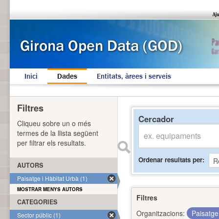
Inici
Dades
Entitats, àrees i serveis
Filtres
Cercador
Cliqueu sobre un o més
termes de la llista següent
per filtrar els resultats.
Ordenar resultats per
AUTORS
Paisatge i Hàbitat Urbà (1)
MOSTRAR MENYS AUTORS
Filtres
CATEGORIES
Organitzacions:
Paisatge
Sector públic (1)