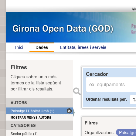
Inici
Dades
Entitats, àrees i serveis
Filtres
Cercador
Cliqueu sobre un o més
termes de la llista següent
per filtrar els resultats.
Ordenar resultats per
AUTORS
Paisatge i Hàbitat Urbà (1)
MOSTRAR MENYS AUTORS
Filtres
CATEGORIES
Organitzacions:
Paisatge
Sector públic (1)