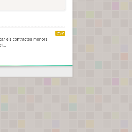
CSV
car els contractes menors
i...