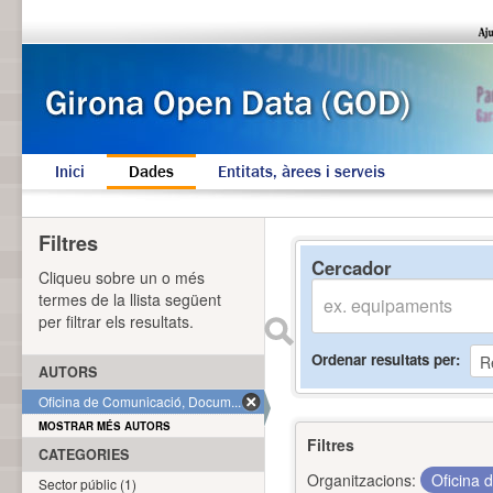
Inici
Dades
Entitats, àrees i serveis
Filtres
Cercador
Cliqueu sobre un o més
termes de la llista següent
per filtrar els resultats.
Ordenar resultats per
AUTORS
Oficina de Comunicació, Docum... (1)
MOSTRAR MÉS AUTORS
Filtres
CATEGORIES
Organitzacions:
Oficina 
Sector públic (1)