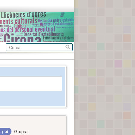
ing
Grups: