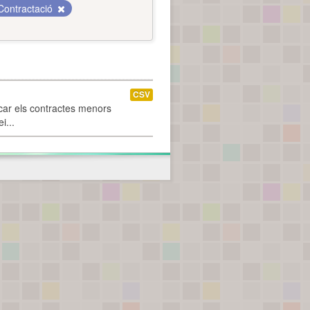
Contractació
CSV
car els contractes menors
i...