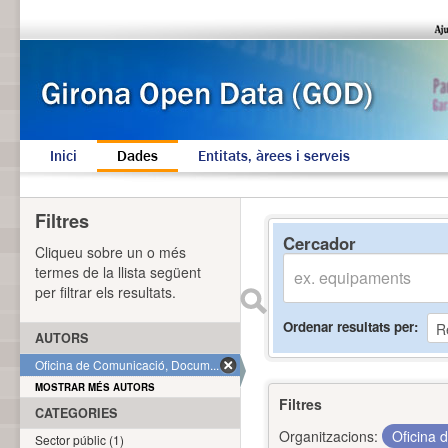
Inici
Dades
Entitats, àrees i serveis
Filtres
Cercador
Cliqueu sobre un o més
termes de la llista següent
per filtrar els resultats.
Ordenar resultats per
AUTORS
Oficina de Comunicació, Docum... (1)
MOSTRAR MÉS AUTORS
Filtres
CATEGORIES
Organitzacions:
Oficina 
Sector públic (1)