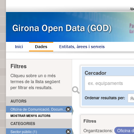
Inici
Dades
Entitats, àrees i serveis
Filtres
Cercador
Cliqueu sobre un o més
termes de la llista següent
per filtrar els resultats.
Ordenar resultats per
AUTORS
Oficina de Comunicació, Docum... (1)
MOSTRAR MENYS AUTORS
Filtres
CATEGORIES
Organitzacions:
Oficina 
Sector públic (1)