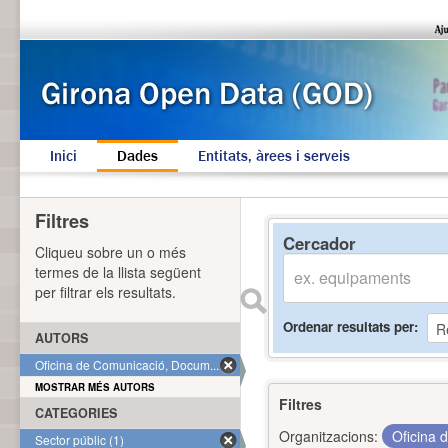
Inici
Dades
Entitats, àrees i serveis
Filtres
Cercador
Cliqueu sobre un o més
termes de la llista següent
per filtrar els resultats.
Ordenar resultats per
AUTORS
Oficina de Comunicació, Docum... (1)
MOSTRAR MÉS AUTORS
Filtres
CATEGORIES
Organitzacions:
Oficina 
Sector públic (1)