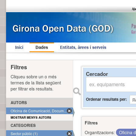
Inici
Dades
Entitats, àrees i serveis
Filtres
Cercador
Cliqueu sobre un o més
termes de la llista següent
per filtrar els resultats.
Ordenar resultats per
AUTORS
Oficina de Comunicació, Docum... (1)
MOSTRAR MENYS AUTORS
Filtres
CATEGORIES
Organitzacions:
Oficina 
Sector públic (1)