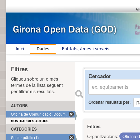
Inici
Dades
Entitats, àrees i serveis
Filtres
Cercador
Cliqueu sobre un o més
termes de la llista següent
per filtrar els resultats.
Ordenar resultats per
AUTORS
Oficina de Comunicació, Docum... (1)
MOSTRAR MÉS AUTORS
Filtres
CATEGORIES
Organitzacions:
Oficina 
Sector públic (1)