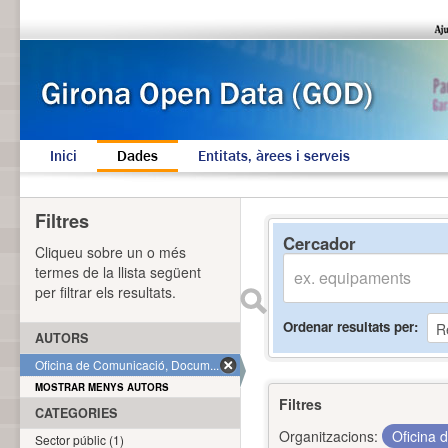
Inici
Dades
Entitats, àrees i serveis
Filtres
Cercador
Cliqueu sobre un o més
termes de la llista següent
per filtrar els resultats.
Ordenar resultats per
AUTORS
Oficina de Comunicació, Docum... (1)
MOSTRAR MENYS AUTORS
Filtres
CATEGORIES
Organitzacions:
Oficina 
Sector públic (1)