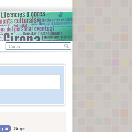
ing
Grups: