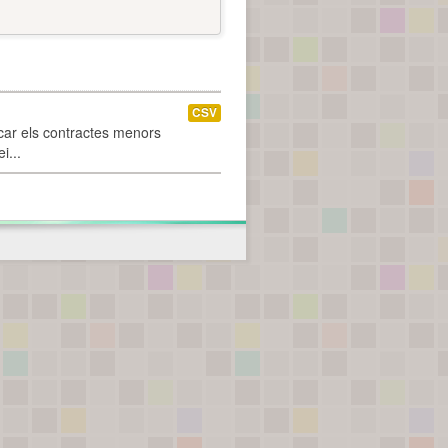
CSV
car els contractes menors
i...