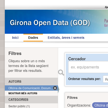
Inici
Dades
Entitats, àrees i serveis
Filtres
Cercador
Cliqueu sobre un o més
termes de la llista següent
per filtrar els resultats.
Ordenar resultats per
AUTORS
Oficina de Comunicació, Docum... (1)
MOSTRAR MÉS AUTORS
Filtres
CATEGORIES
Organitzacions:
Oficina 
Sector públic (1)