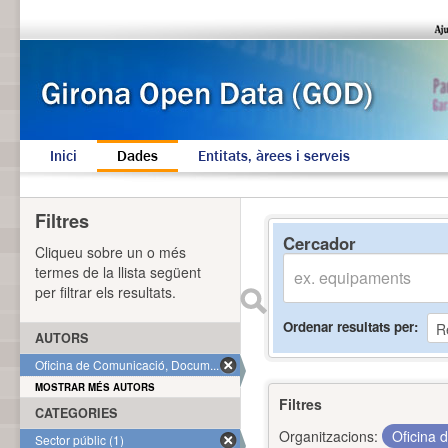
Inici
Dades
Entitats, àrees i serveis
Filtres
Cercador
Cliqueu sobre un o més
termes de la llista següent
per filtrar els resultats.
Ordenar resultats per
AUTORS
Oficina de Comunicació, Docum... (1)
MOSTRAR MÉS AUTORS
Filtres
CATEGORIES
Organitzacions:
Oficina 
Sector públic (1)