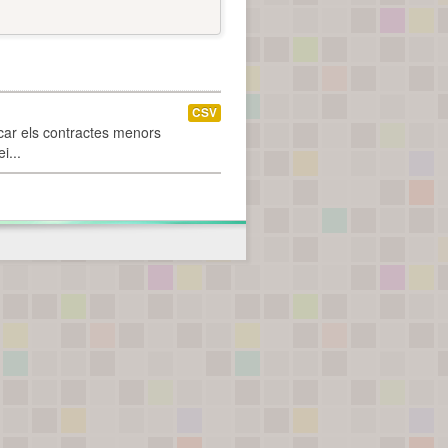
CSV
car els contractes menors
i...