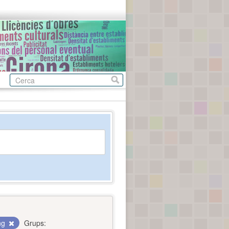
ing
Grups: