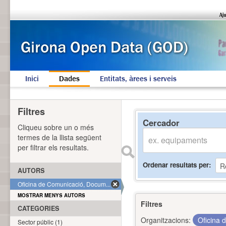
Inici
Dades
Entitats, àrees i serveis
Filtres
Cercador
Cliqueu sobre un o més
termes de la llista següent
per filtrar els resultats.
Ordenar resultats per
AUTORS
Oficina de Comunicació, Docum... (1)
MOSTRAR MENYS AUTORS
Filtres
CATEGORIES
Organitzacions:
Oficina 
Sector públic (1)