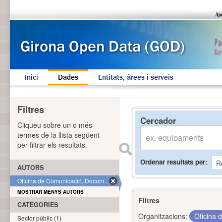
Inici
Dades
Entitats, àrees i serveis
Filtres
Cercador
Cliqueu sobre un o més
termes de la llista següent
per filtrar els resultats.
Ordenar resultats per
AUTORS
Oficina de Comunicació, Docum... (1)
MOSTRAR MENYS AUTORS
Filtres
CATEGORIES
Organitzacions:
Oficina 
Sector públic (1)