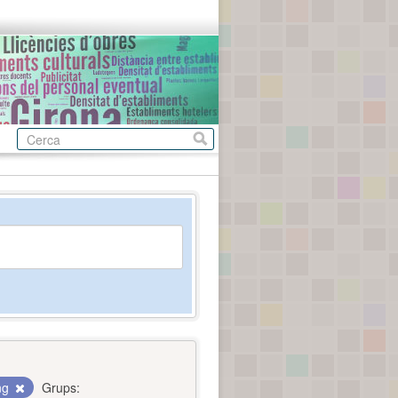
ing
Grups: