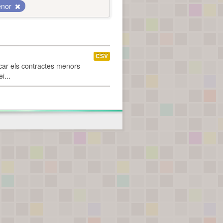
enor
CSV
car els contractes menors
i...