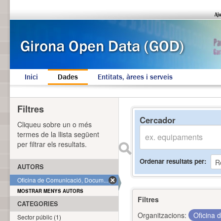
Inici
Dades
Entitats, àrees i serveis
Filtres
Cercador
Cliqueu sobre un o més
termes de la llista següent
per filtrar els resultats.
Ordenar resultats per
AUTORS
Oficina de Comunicació, Docum... (1)
MOSTRAR MENYS AUTORS
Filtres
CATEGORIES
Organitzacions:
Oficina 
Sector públic (1)