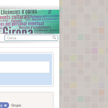
ing
Grups: