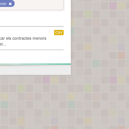
enor
CSV
car els contractes menors
i...