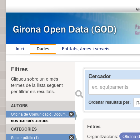
Inici
Dades
Entitats, àrees i serveis
Filtres
Cercador
Cliqueu sobre un o més
termes de la llista següent
per filtrar els resultats.
Ordenar resultats per
AUTORS
Oficina de Comunicació, Docum... (1)
MOSTRAR MÉS AUTORS
Filtres
CATEGORIES
Organitzacions:
Oficina 
Sector públic (1)