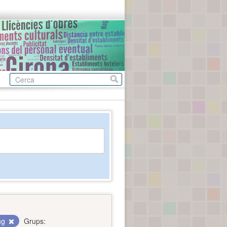
ing
Grups: