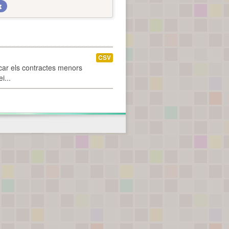
CSV
car els contractes menors
i...