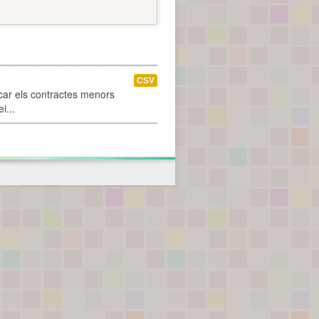
CSV
car els contractes menors
i...