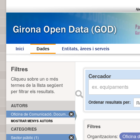
Inici
Dades
Entitats, àrees i serveis
Filtres
Cercador
Cliqueu sobre un o més
termes de la llista següent
per filtrar els resultats.
Ordenar resultats per
AUTORS
Oficina de Comunicació, Docum... (1)
MOSTRAR MENYS AUTORS
Filtres
CATEGORIES
Organitzacions:
Oficina 
Sector públic (1)