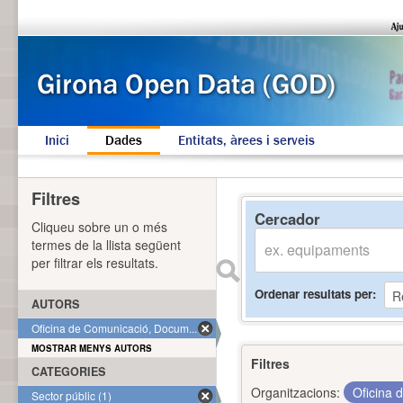
Inici
Dades
Entitats, àrees i serveis
Filtres
Cercador
Cliqueu sobre un o més
termes de la llista següent
per filtrar els resultats.
Ordenar resultats per
AUTORS
Oficina de Comunicació, Docum... (1)
MOSTRAR MENYS AUTORS
Filtres
CATEGORIES
Organitzacions:
Oficina 
Sector públic (1)