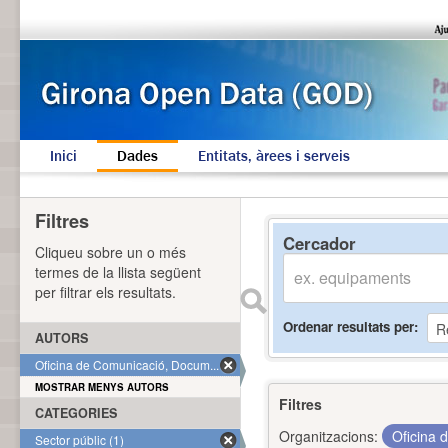
Inici
Dades
Entitats, àrees i serveis
Filtres
Cercador
Cliqueu sobre un o més
termes de la llista següent
per filtrar els resultats.
Ordenar resultats per
AUTORS
Oficina de Comunicació, Docum... (1)
MOSTRAR MENYS AUTORS
Filtres
CATEGORIES
Organitzacions:
Oficina 
Sector públic (1)