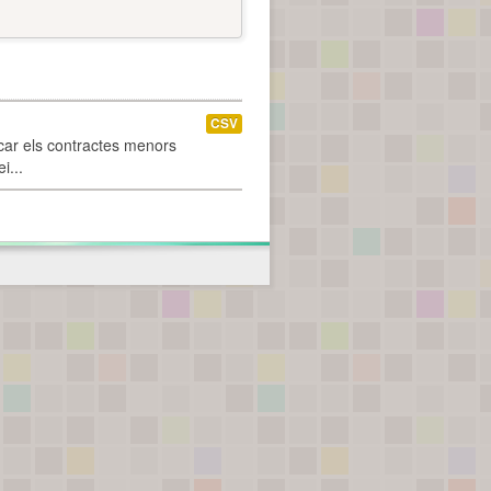
CSV
car els contractes menors
i...