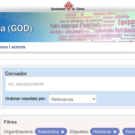
rees i serveis
Cercador
Ordenar resultats per
Filtres
Organitzacions:
Estadística
Etiquetes:
Habitants
Giro