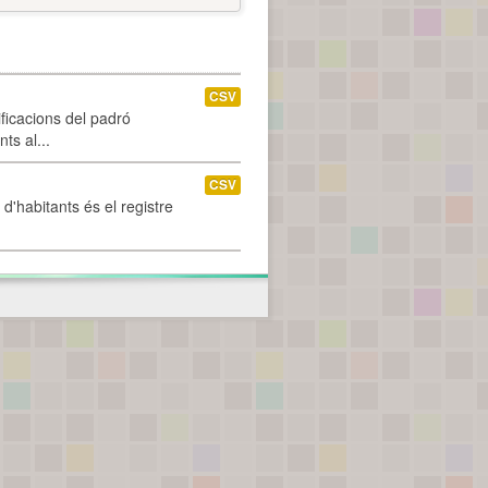
CSV
ificacions del padró
ts al...
CSV
d'habitants és el registre