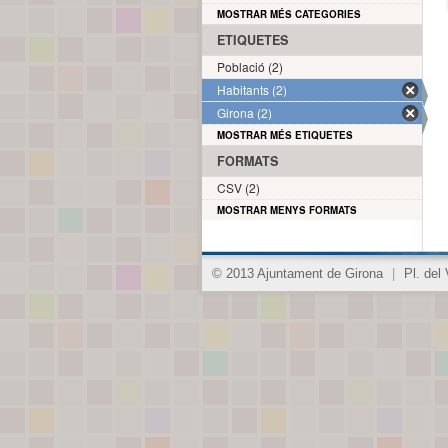
MOSTRAR MÉS CATEGORIES
ETIQUETES
Població (2)
Habitants (2)
Girona (2)
MOSTRAR MÉS ETIQUETES
FORMATS
CSV (2)
MOSTRAR MENYS FORMATS
© 2013 Ajuntament de Girona
|
Pl. del