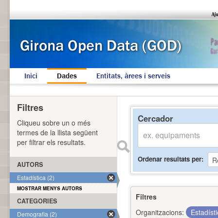
Inici
Dades
Entitats, àrees i serveis
Filtres
Cercador
Cliqueu sobre un o més
termes de la llista següent
per filtrar els resultats.
Ordenar resultats per
AUTORS
Estadística (2)
MOSTRAR MENYS AUTORS
Filtres
CATEGORIES
Organitzacions:
Estadíst
Demografia (2)