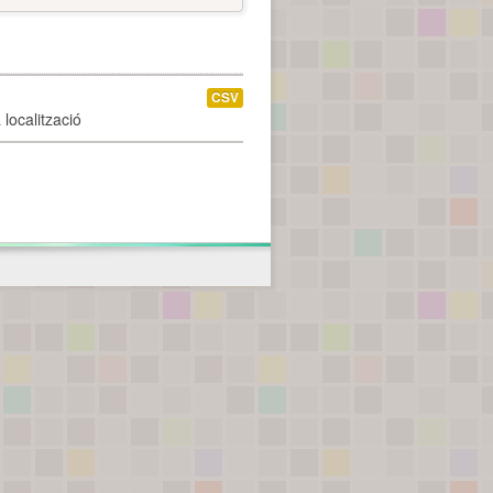
CSV
localització