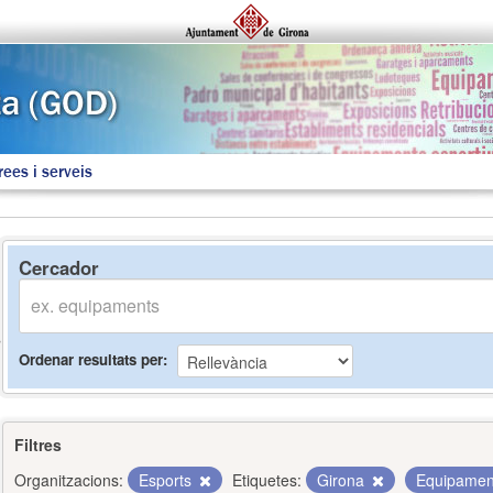
rees i serveis
Cercador
Ordenar resultats per
Filtres
Organitzacions:
Esports
Etiquetes:
Girona
Equipame