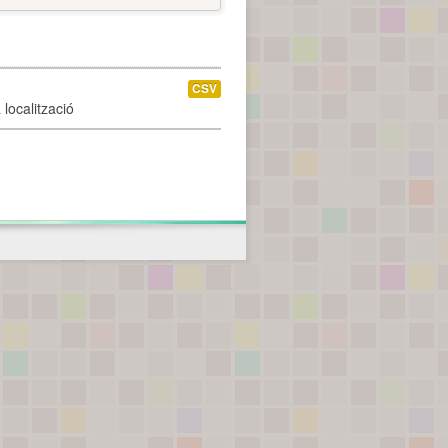
CSV
localització