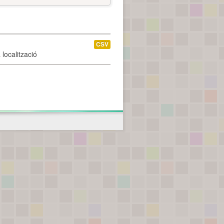
CSV
localització