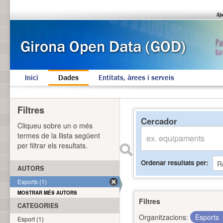
Inici
Dades
Entitats, àrees i serveis
Filtres
Cercador
Cliqueu sobre un o més
termes de la llista següent
per filtrar els resultats.
Ordenar resultats per
AUTORS
Esports (1)
MOSTRAR MÉS AUTORS
Filtres
CATEGORIES
Organitzacions:
Esports
Esport (1)