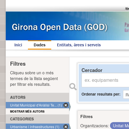
Inici
Dades
Entitats, àrees i serveis
Filtres
Cercador
Cliqueu sobre un o més
termes de la llista següent
per filtrar els resultats.
Ordenar resultats per
AUTORS
Unitat Municipal d'Anàlisi Te... (1)
MOSTRAR MÉS AUTORS
Filtres
CATEGORIES
Organitzacions:
Unitat Mu
Urbanisme i infraestructures (1)