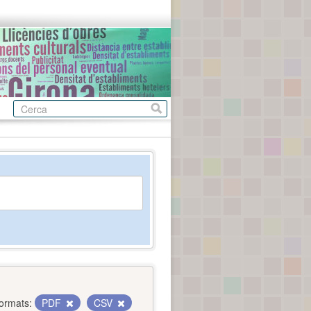
ormats:
PDF
CSV