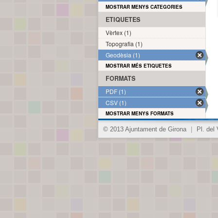
MOSTRAR MENYS CATEGORIES
ETIQUETES
Vèrtex (1)
Topografia (1)
Geodèsia (1)
MOSTRAR MÉS ETIQUETES
FORMATS
PDF (1)
CSV (1)
MOSTRAR MENYS FORMATS
© 2013 Ajuntament de Girona
|
Pl. del