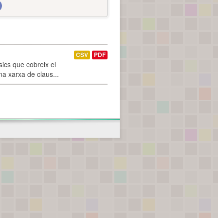
CSV
PDF
ics que cobreix el
na xarxa de claus...